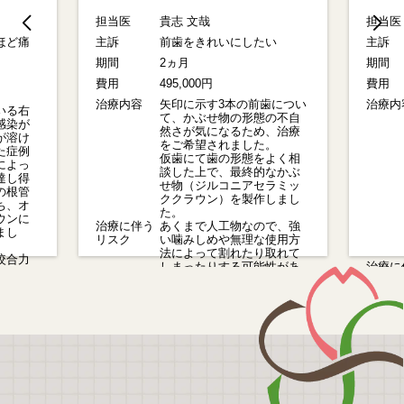
担当医
貴志 文哉
担当医
ど痛
主訴
前歯をきれいにしたい
主訴
期間
2ヵ月
期間
費用
495,000円
費用
治療内容
矢印に示す3本の前歯につい
治療内容
る右
て、かぶせ物の形態の不自
染が
然さが気になるため、治療
溶け
をご希望されました。
症例
仮歯にて歯の形態をよく相
よっ
談した上で、最終的なかぶ
し得
せ物（ジルコニアセラミッ
根管
ククラウン）を製作しまし
、オ
た。
ンに
治療に伴う
あくまで人工物なので、強
し
リスク
い噛みしめや無理な使用方
法によって割れたり取れて
合力
しまったりする可能性があ
治療に伴
うリ
ります。
リスク
必要
2026-01-12
2025-12-