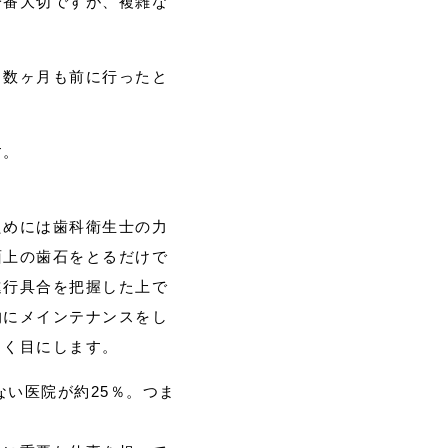
一番大切ですが、複雑な
う数ヶ月も前に行ったと
す。
ためには歯科衛生士の力
面上の歯石をとるだけで
進行具合を把握した上で
的にメインテナンスをし
よく目にします。
ない医院が約25％。つま