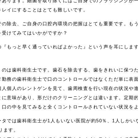
分あります。細菌を取り除くにはご自身でのブラッシングが
キレイにすることはとても難しいです。
での除去、ご自身の口腔内環境の把握はとても重要です。も
を受けてみてはいかがですか？
の『もっと早く通っていればよかった』という声を耳にしま
？
うのは歯科衛生士です。歯石を除去する、歯をきれいに保つ
常勤務の歯科衛生士で口のコントロールではなくただ単に表
個人個人のレントゲンを見て、歯周検査を行い現在の状況や
とに意味があり、形だけのクリーニングとは違います。定期
、口の中を見てみると全くコントロールされていない状況を
タでは歯科衛生士が1人もいない医院が約50％、1人しかい
なります。